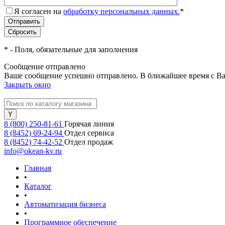
Я согласен на
обработку персональных данных.
*
*
- Поля, обязательные для заполнения
Сообщение отправлено
Ваше сообщение успешно отправлено. В ближайшее время с Ва
Закрыть окно
8 (800) 250-81-61
Горячая линия
8 (8452) 69-24-94
Отдел сервиса
8 (8452) 74-42-52
Отдел продаж
info@okean-kv.ru
Главная
•
Каталог
•
Автоматизация бизнеса
•
Программное обеспечение