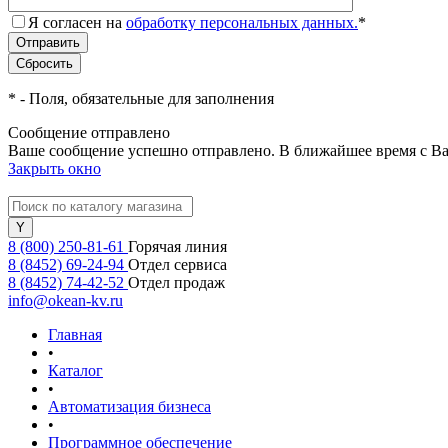
Я согласен на
обработку персональных данных.
*
*
- Поля, обязательные для заполнения
Сообщение отправлено
Ваше сообщение успешно отправлено. В ближайшее время с Ва
Закрыть окно
8 (800) 250-81-61
Горячая линия
8 (8452) 69-24-94
Отдел сервиса
8 (8452) 74-42-52
Отдел продаж
info@okean-kv.ru
Главная
•
Каталог
•
Автоматизация бизнеса
•
Программное обеспечение