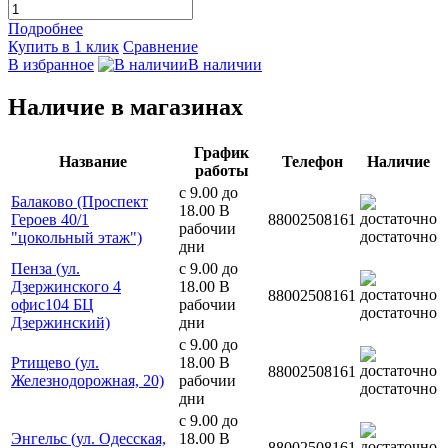
Подробнее
Купить в 1 клик
Сравнение
В избранное
В наличии
Наличие в магазинах
График
Название
Телефон
Наличие
работы
с 9.00 до
Балаково (Проспект
18.00 В
Героев 40/1
88002508161
рабочии
достаточно
"цокольный этаж")
дни
Пенза (ул.
с 9.00 до
Дзержинского 4
18.00 В
88002508161
офис104 БЦ
рабочии
достаточно
Дзержинский)
дни
с 9.00 до
Ртищево (ул.
18.00 В
88002508161
Железнодорожная, 20)
рабочии
достаточно
дни
с 9.00 до
Энгельс (ул. Одесская,
18.00 В
88002508161