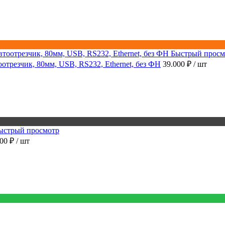
Быстрый просм
трезчик, 80мм, USB, RS232, Ethernet, без ФН
39.000 ₽
/ шт
ыстрый просмотр
900 ₽
/ шт