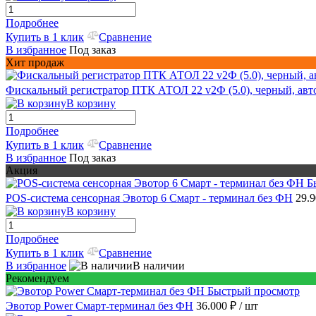
Подробнее
Купить в 1 клик
Сравнение
В избранное
Под заказ
Хит продаж
Фискальный регистратор ПТК АТОЛ 22 v2Ф (5.0), черный, автоо
В корзину
Подробнее
Купить в 1 клик
Сравнение
В избранное
Под заказ
Акция
Б
POS-система сенсорная Эвотор 6 Смарт - терминал без ФН
29.
В корзину
Подробнее
Купить в 1 клик
Сравнение
В избранное
В наличии
Рекомендуем
Быстрый просмотр
Эвотор Power Смарт-терминал без ФН
36.000 ₽
/ шт