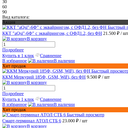
30
60
90
Вид каталога:
Акция
Быстрый 
ККТ "aQsi"-6Ф" с эквайрингом, с ОФД1.2, без ФН
21.500 ₽
/ ш
В корзину
Подробнее
Купить в 1 клик
Сравнение
В избранное
В наличии
Хит продаж
Быстрый просмот
ККМ Меркурий 185Ф, GSM, WiFi, без ФН
9.500 ₽
/ шт
В корзину
Подробнее
Купить в 1 клик
Сравнение
В избранное
В наличии
Хит продаж
Быстрый просмотр
Смарт-терминал АТОЛ СТБ 6
23.000 ₽
/ шт
В корзину