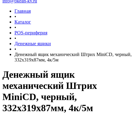
info@okean-kv.ru
Главная
•
Каталог
•
POS-периферия
•
Денежные ящики
•
Денежный ящик механический Штрих MiniCD, черный,
332х319х87мм, 4к/5м
Денежный ящик
механический Штрих
MiniCD, черный,
332х319х87мм, 4к/5м