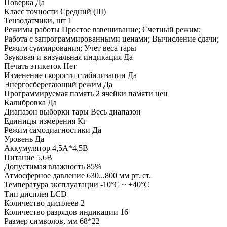
Поверка Да
Класс точности Средний (III)
Тензодатчики, шт 1
Режимы работы Простое взвешивание; Счетный режим;
Работа с запрограммированными ценами; Вычисление сдачи;
Режим суммирования; Учет веса тары
Звуковая и визуальная индикация Да
Печать этикеток Нет
Изменение скорости стабилизации Да
Энергосберегающий режим Да
Программируемая память 2 ячейки памяти цен
Калибровка Да
Диапазон выборки тары Весь диапазон
Единицы измерения Кг
Режим самодиагностики Да
Уровень Да
Аккумулятор 4,5А*4,5В
Питание 5,6В
Допустимая влажность 85%
Атмосферное давление 630...800 мм рт. ст.
Температура эксплуатации -10°C ~ +40°C
Тип дисплея LCD
Количество дисплеев 2
Количество разрядов индикации 16
Размер символов, мм 68*22