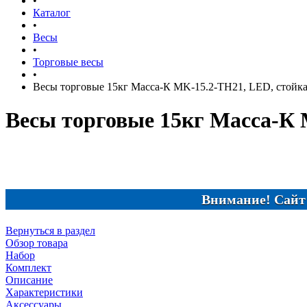
•
Каталог
•
Весы
•
Торговые весы
•
Весы торговые 15кг Масса-К MK-15.2-TH21, LED, стойк
Весы торговые 15кг Масса-К 
Внимание! Сайт в проц
Вернуться в раздел
Обзор товара
Набор
Комплект
Описание
Характеристики
Аксессуары