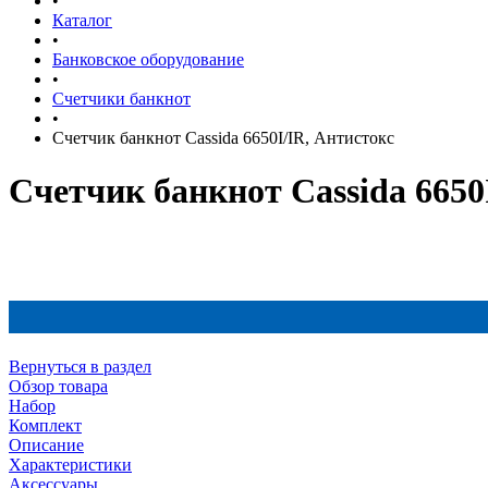
•
Каталог
•
Банковское оборудование
•
Счетчики банкнот
•
Счетчик банкнот Cassida 6650I/IR, Антистокс
Счетчик банкнот Cassida 6650
Вернуться в раздел
Обзор товара
Набор
Комплект
Описание
Характеристики
Аксессуары