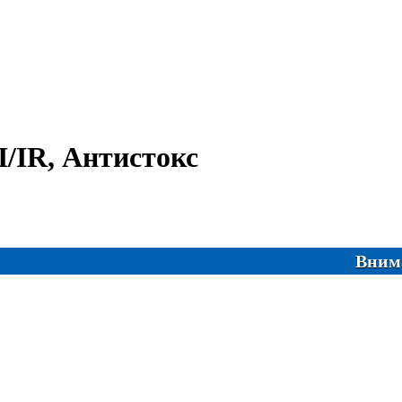
I/IR, Антистокс
Внимание! С