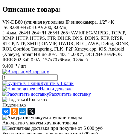
Описание товара:
VN-DB80 (уличная купольная IP видеокамера, 1/2" 4K
lSC8238 +Hi3516AV200, 8.0Мп,
f=4.мм,.264/H.264+/H.265/H.265+/AVI/JPEG/MJPEG, TCP/IP,
ICMP, HTTP, HTTPS, FTP, DHCP, DNS, DDNS, RTP, RTSP,
RTCP, NTP, SMTP, ONVIF, DWDR, BLC, AWB, Defog, 3DNR,
ROI, Corridor, Tampering, FLK, P2P Xmeye.app, iOS, Android
(Xmeye), Smart ИК до 30м, -40C°...60C°, DC12В±10%/POE
IEEE 802.3af, 0.9А, 157x70x66мм, 0.85кг.)
9.400 ₽
/ шт
В корзину
Купить в 1 клик
Нашли дешевле
Рассчитать доставку
Под заказ
Поделиться
Аккуратно упакуем хрупкие товары
Бесплатная доставка при покупке от 5 000 руб