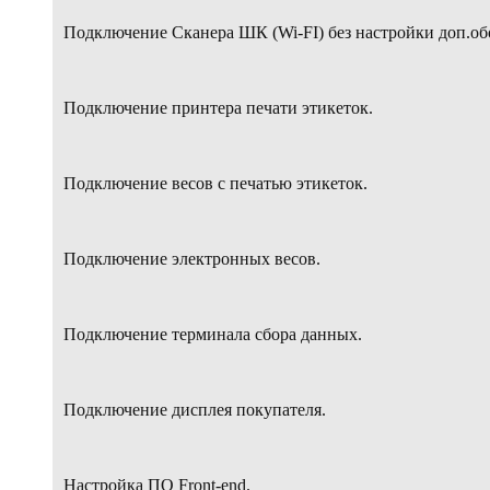
Подключение Сканера ШК (Wi-FI) без настройки доп.о
б
Подключение принтера печати этикеток.
Подключение весов с печатью этикеток.
Подключение электронных весов.
Подключение терминала сбора данных.
П
одключение дисплея покупателя.
Настройка ПО Front-end.