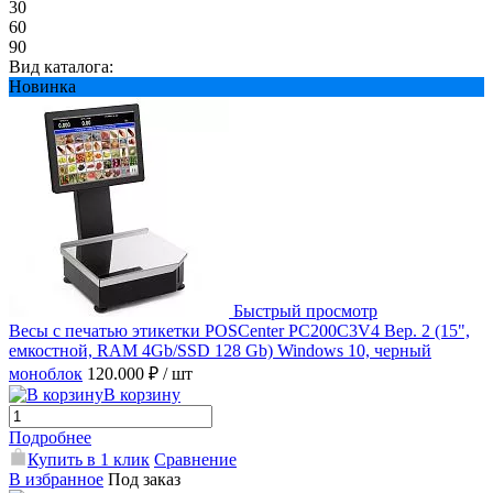
30
60
90
Вид каталога:
Новинка
Быстрый просмотр
Весы с печатью этикетки POSCenter PC200C3V4 Вер. 2 (15",
емкостной, RAM 4Gb/SSD 128 Gb) Windows 10, черный
моноблок
120.000 ₽
/ шт
В корзину
Подробнее
Купить в 1 клик
Сравнение
В избранное
Под заказ